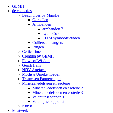
GEMH
de collecties
Beachvibes by Marijke
Oorbellen
Armbanden
armbanden 2
Lycra Colori
LITM symboolsieraden
Colliers en hangers
Ringen
Celtic Times
Creatura by GEMH
Flows of Wisdom
GemhTrails
Ni'iV Artefacts
Modiste Unieke hoeden
Trouw -en Partnerringen
Mineraal edelsteen en esoterie
Mineraal edelsteen en esoterie 2
Mineraal edelsteen en esoterie 3
Valentijnsshoppen 1
Valentijnsshoppen 2
Kunst
Maatwerk