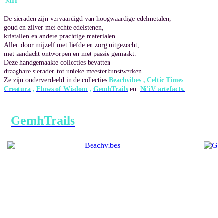
MH
De sieraden zijn vervaardigd van hoogwaardige edelmetalen,
goud en zilver met echte edelstenen,
kristallen en andere prachtige materialen.
Allen door mijzelf met liefde en zorg uitgezocht,
met aandacht ontworpen en met passie gemaakt.
Deze handgemaakte collecties
bevatten
draagbare sieraden tot unieke meesterkunstwerken.
Ze zijn onderverdeeld in de collecties
Beachvibes
,
Celtic Times
Creatura
,
Flows of Wisdom
,
GemhTrails
en
Ni'iV artefacts.
GemhTrails