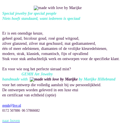
Special jewelry for special people
Niets hoeft standaard, want iedereen is speciaal
Er is een onendige keuze,
geheel goud, bicolour goud, rosé goud witgoud,
zilver glanzend, zilver mat geschuurd, mat gediamanteerd,
één of meer edelstenen, diamanten of de vrolijke kleuredelstenen,
modern, strak, klassiek, romantisch, fijn of opvallend
Stuk voor stuk
ambachtelijk werk en ontworpen
voor de specifieke klant.
En voor wie nog het perfecte sieraad mist?
GEMH Art Jewelry
handmade with
by Marijke Hillebrand
voor het ontwerp die volledig
aansluit bij uw persoonlijkheid.
De ontwerpen worden geleverd in een luxe etui
en certificaat van echtheid (optie)
gemh@live.nl
0172 507886 06 57866682
naar boven